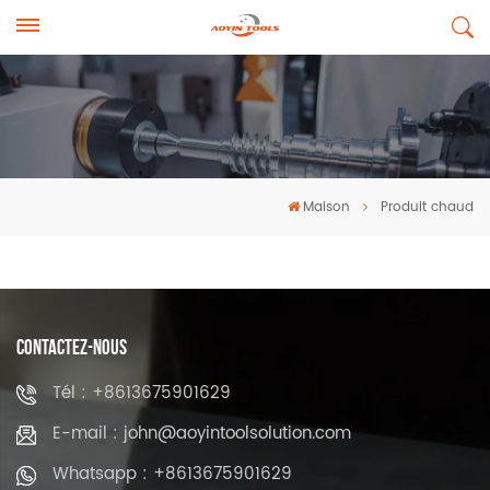
Maison
Produit chaud
CONTACTEZ-NOUS
Tél : +8613675901629
E-mail : john@aoyintoolsolution.com
Whatsapp : +8613675901629