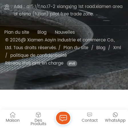
Add : a15,1/f,no.17-2 xiangxing 1st road.xiamen area
of china (fujian) pilot free trade zone.
Plan du site
Blog
Nouvelles
© 2026@ Xiamen Aoyin Industrie et commerce Co.,
Ltd. Tous droits réservés. /
Plan du site
/
Blog
/
Xml
/
politique de confidentialité
Réseau IPv6 pris en charge
Maison
Des
Contact
WhatsApp
Produits