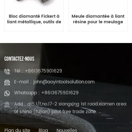
Bloc diamanté Fickert à
Meule diamantée à liant
liant métallique, outils de
résine pour le meulage
polissage du granit pour
fin du granit et du
ligne automatique
marbre
CONTACTEZ-NOUS
Tél : +8613675901629
E-mail : john@aoyintoolsolution.com
Whatsapp : +8613675901629
Add : a15,1/f,no.17-2 xiangxing 1st road.xiamen area
of china (fujian) pilot free trade zone.
Plan du site
Blog
Nouvelles