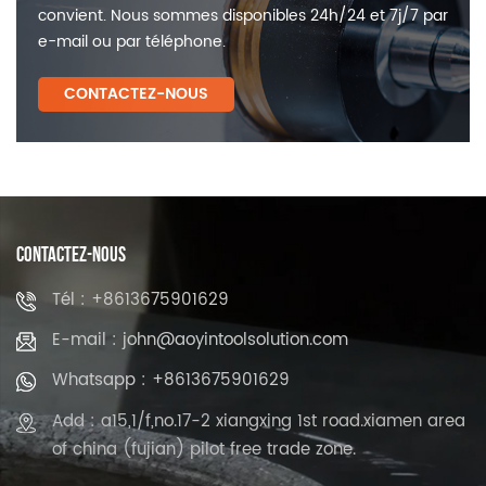
convient. Nous sommes disponibles 24h/24 et 7j/7 par
e-mail ou par téléphone.
CONTACTEZ-NOUS
CONTACTEZ-NOUS
Tél : +8613675901629
E-mail : john@aoyintoolsolution.com
Whatsapp : +8613675901629
Add : a15,1/f,no.17-2 xiangxing 1st road.xiamen area
of china (fujian) pilot free trade zone.