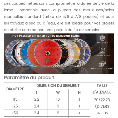
des coupes nettes sans compromettre la durée de vie de la
lame. Compatible avec la plupart des meuleuses/scies
manuelles standard (arbre de 5/8 à 7/8 pouces) et pour
les travaux à sec ou à l'eau, elle est idéale pour vos projets
en atelier comme pour vos projets de fin de semaine.
Paramètre du produit :
DIMENSION DU SEGMENT
TAILLE
DIAMÈTRE
D'ALÉSAGE
T
W
N
115
2.2
10
1
20/22.23
125
2.4
9
1
(DIVERS
150
2.4
9
1
TROUS