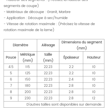
segments de coupe)
- Matériaux de découpe : Granit, Marbre
- Application : Découpe à sec/humide
- Vitesse de rotation maximale : (Précisez la vitesse de
rotation maximale de la lame)
Dimensions du segment
Diamètre
Alésage
(mm)
Métrique
taille
Pouce
Épaisseur
Hauteur
(mm)
(mm)
4.5
115
22.23
2.2
10
5
125
22.23
2.2
10
6
150
22.23
2.4
10
7
180
22.23
2.8
10
8
200
22.23
2.8
10
9
230
22.23
2.8
12
D'autres tailles sont disponibles sur demande.