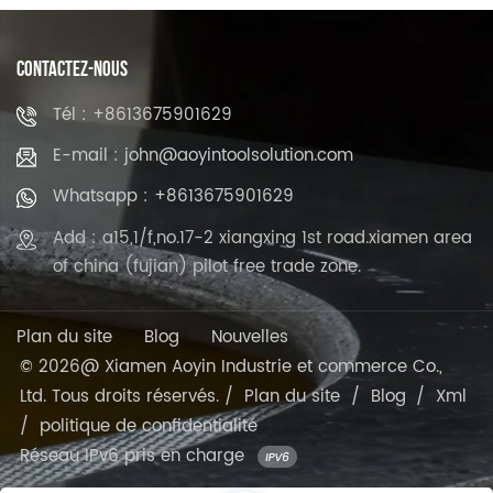
CONTACTEZ-NOUS
Tél : +8613675901629
E-mail : john@aoyintoolsolution.com
Whatsapp : +8613675901629
Add : a15,1/f,no.17-2 xiangxing 1st road.xiamen area
of china (fujian) pilot free trade zone.
Plan du site
Blog
Nouvelles
© 2026@ Xiamen Aoyin Industrie et commerce Co.,
Ltd. Tous droits réservés. /
Plan du site
/
Blog
/
Xml
/
politique de confidentialité
Réseau IPv6 pris en charge