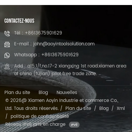
CONTACTEZ-NOUS
Tél : +8613675901629
E-mail : john@aoyintoolsolution.com
Whatsapp : +8613675901629
Add : a15,1/f,no.17-2 xiangxing 1st road.xiamen area
of china (fujian) pilot free trade zone.
Plan du site
Blog
Nouvelles
© 2026@ Xiamen Aoyin Industrie et commerce Co.,
Ltd. Tous droits réservés. /
Plan du site
/
Blog
/
Xml
/
politique de confidentialité
Réseau IPv6 pris en charge