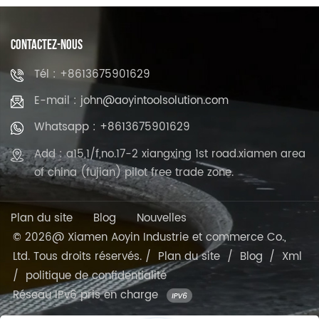
CONTACTEZ-NOUS
Tél : +8613675901629
E-mail : john@aoyintoolsolution.com
Whatsapp : +8613675901629
Add : a15,1/f,no.17-2 xiangxing 1st road.xiamen area
of china (fujian) pilot free trade zone.
Plan du site
Blog
Nouvelles
© 2026@ Xiamen Aoyin Industrie et commerce Co.,
Ltd. Tous droits réservés. /
Plan du site
/
Blog
/
Xml
/
politique de confidentialité
Réseau IPv6 pris en charge