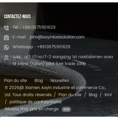
CONTACTEZ-NOUS
Tél : +8613675901629
E-mail : john@aoyintoolsolution.com
Whatsapp : +8613675901629
Add : a15,1/f,no.17-2 xiangxing 1st road.xiamen area
of china (fujian) pilot free trade zone.
Plan du site
Blog
Nouvelles
© 2026@ Xiamen Aoyin Industrie et commerce Co.,
Ltd. Tous droits réservés. /
Plan du site
/
Blog
/
Xml
/
politique de confidentialité
Réseau IPv6 pris en charge