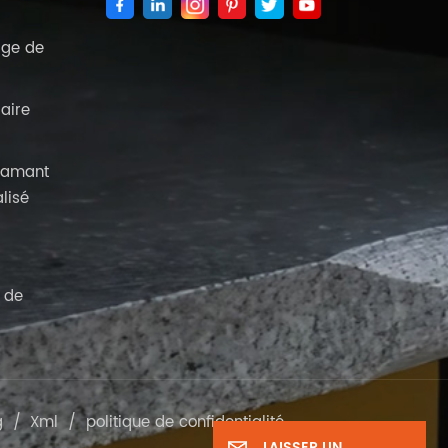
age de
aire
diamant
lisé
 de
g
/
Xml
/
politique de confidentialité
LAISSER UN