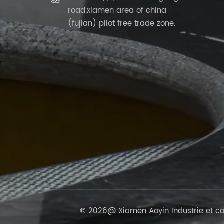
road.xiamen area of china
(fujian) pilot free trade zone.
© 2026@ Xiamen Aoyin Industrie et com