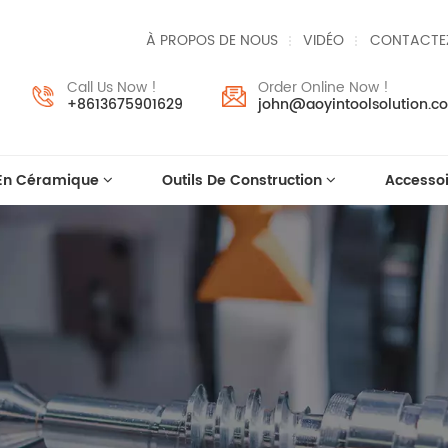
À PROPOS DE NOUS
VIDÉO
CONTACTE
Call Us Now !
Order Online Now !
+8613675901629
john@aoyintoolsolution.c
 En Céramique
Outils De Construction
Accessoi