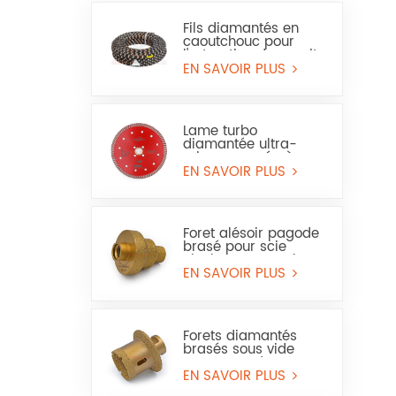
Fils diamantés en
caoutchouc pour
l'extraction du granit
et du grès
EN SAVOIR PLUS
Lame turbo
diamantée ultra-
mince pressée à
chaud pour granit et
EN SAVOIR PLUS
marbre (usage à sec
et humide)
Foret alésoir pagode
brasé pour scie
cloche pour marbre
ou céramique
EN SAVOIR PLUS
Forets diamantés
brasés sous vide
pour trous de
carrelage, de marbre
EN SAVOIR PLUS
et de lavabo