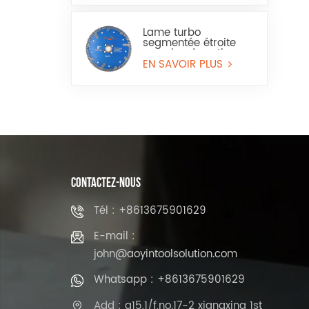
Lame turbo
segmentée étroite
avec bord continu
pour granit et pierre
EN SAVOIR PLUS
reconstituée
CONTACTEZ-NOUS
Tél : +8613675901629
E-mail :
john@aoyintoolsolution.com
Whatsapp : +8613675901629
Add : a15,1/f,no.17-2 xiangxing 1st