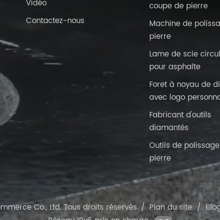
Vidéo
coupe de pierre
Contactez-nous
Machine de poliss
pierre
Lame de scie circul
pour asphalte
Foret à noyau de 
avec logo personna
Fabricant d'outils
diamantés
Outils de polissage
pierre
merce Co., Ltd. Tous droits réservés. /
Plan du site
/
Blo