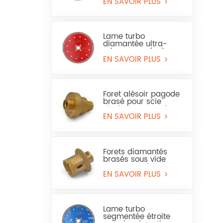
et du grès
EN SAVOIR PLUS
Lame turbo
diamantée ultra-
mince pressée à
chaud pour granit et
EN SAVOIR PLUS
marbre (usage à sec
et humide)
Foret alésoir pagode
brasé pour scie
cloche pour marbre
ou céramique
EN SAVOIR PLUS
Forets diamantés
brasés sous vide
pour trous de
carrelage, de marbre
EN SAVOIR PLUS
et de lavabo
Lame turbo
segmentée étroite