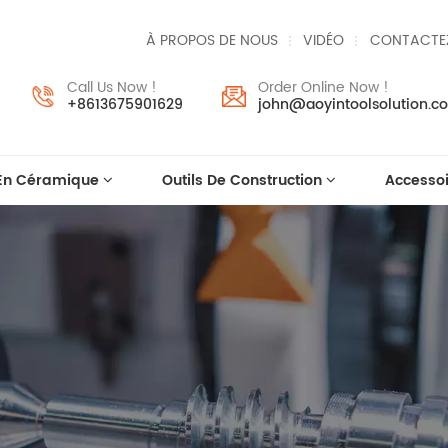
À PROPOS DE NOUS
VIDÉO
CONTACTE
Call Us Now !
Order Online Now !
+8613675901629
john@aoyintoolsolution.c
 En Céramique
Outils De Construction
Accessoi