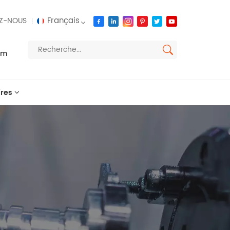
Français
Z-NOUS
om
English
français
res
русский
español
العربية
português