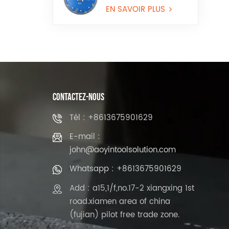
avec bord continu
pour granit et pierre
EN SAVOIR PLUS
reconstituée
CONTACTEZ-NOUS
Tél : +8613675901629
E-mail :
john@aoyintoolsolution.com
Whatsapp : +8613675901629
Add : a15,1/f,no.17-2 xiangxing 1st
road.xiamen area of china
(fujian) pilot free trade zone.