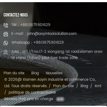
CONTACTEZ-NOUS
Tél : +8613675901629
E-mail : john@aoyintoolsolution.com
Whatsapp : +8613675901629
Add : a15,1/f,no.17-2 xiangxing 1st road.xiamen area
of china (fujian) pilot free trade zone.
Plan du site
Blog
Nouvelles
© 2026@ Xiamen Aoyin Industrie et commerce Co.,
Ltd. Tous droits réservés. /
Plan du site
/
Blog
/
Xml
/
politique de confidentialité
Réseau IPv6 pris en charge