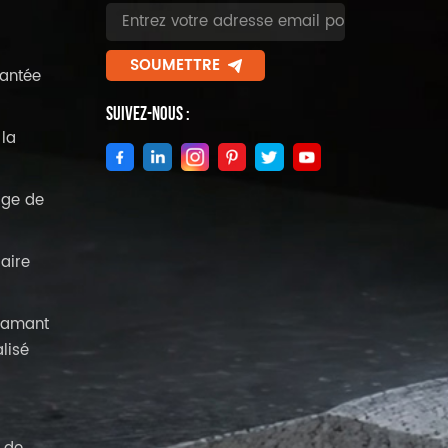
SOUMETTRE
antée
Suivez-Nous :
la
age de
aire
diamant
lisé