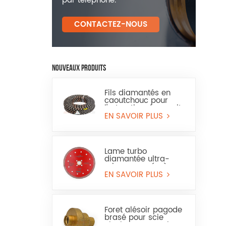
par téléphone.
CONTACTEZ-NOUS
NOUVEAUX PRODUITS
Fils diamantés en
caoutchouc pour
l'extraction du granit
et du grès
EN SAVOIR PLUS
Lame turbo
diamantée ultra-
mince pressée à
chaud pour granit et
EN SAVOIR PLUS
marbre (usage à sec
et humide)
Foret alésoir pagode
brasé pour scie
cloche pour marbre