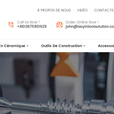
À PROPOS DE NOUS
VIDÉO
CONTACTE
Call Us Now !
Order Online Now !
+8613675901629
john@aoyintoolsolution.c
 En Céramique
Outils De Construction
Accessoi