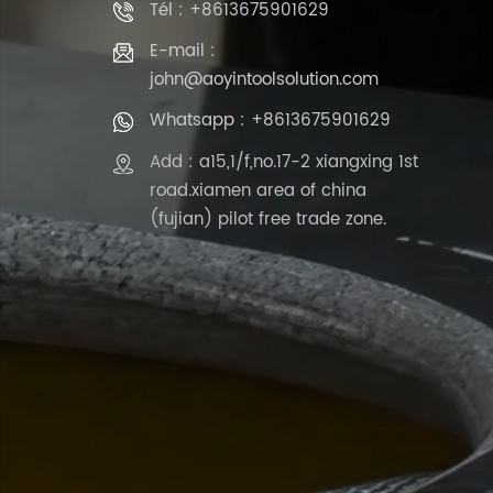
Tél : +8613675901629
E-mail :
john@aoyintoolsolution.com
Whatsapp : +8613675901629
Add : a15,1/f,no.17-2 xiangxing 1st
road.xiamen area of china
(fujian) pilot free trade zone.