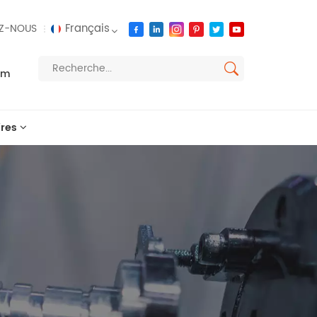
Français
Z-NOUS
om
English
français
res
русский
español
العربية
português