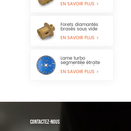
ou céramique
EN SAVOIR PLUS
Forets diamantés
brasés sous vide
pour trous de
carrelage, de marbre
EN SAVOIR PLUS
et de lavabo
Lame turbo
segmentée étroite
avec bord continu
pour granit et pierre
EN SAVOIR PLUS
reconstituée
CONTACTEZ-NOUS