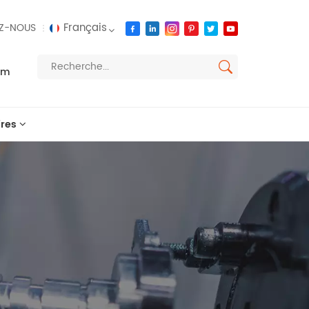
Français
Z-NOUS
om
English
français
res
русский
español
العربية
português