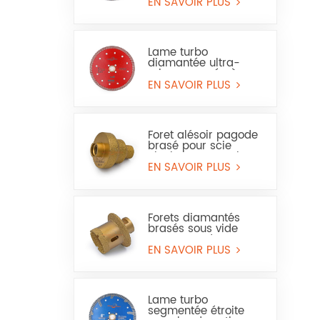
et du grès
EN SAVOIR PLUS
Lame turbo
diamantée ultra-
mince pressée à
chaud pour granit et
EN SAVOIR PLUS
marbre (usage à sec
et humide)
Foret alésoir pagode
brasé pour scie
cloche pour marbre
ou céramique
EN SAVOIR PLUS
Forets diamantés
brasés sous vide
pour trous de
carrelage, de marbre
EN SAVOIR PLUS
et de lavabo
Lame turbo
segmentée étroite