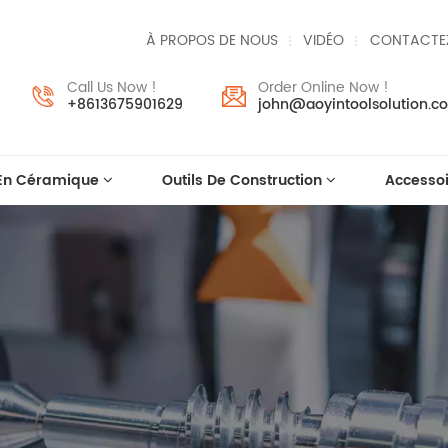
À PROPOS DE NOUS
VIDÉO
CONTACTE
Call Us Now !
Order Online Now !
+8613675901629
john@aoyintoolsolution.c
 En Céramique
Outils De Construction
Accessoi