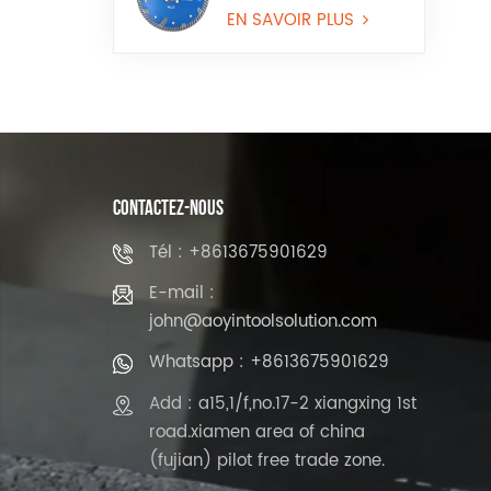
avec bord continu
pour granit et pierre
EN SAVOIR PLUS
reconstituée
CONTACTEZ-NOUS
Tél : +8613675901629
E-mail :
john@aoyintoolsolution.com
Whatsapp : +8613675901629
Add : a15,1/f,no.17-2 xiangxing 1st
road.xiamen area of china
(fujian) pilot free trade zone.