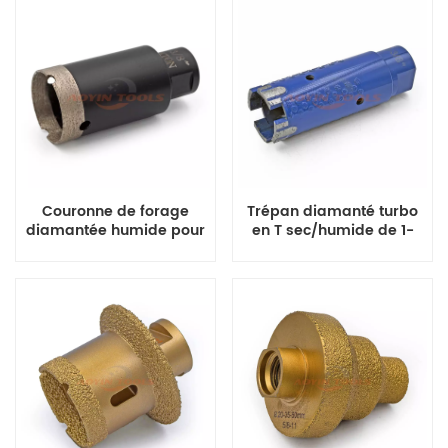
Couronne de forage
Trépan diamanté turbo
diamantée humide pour
en T sec/humide de 1-
porcelaine Dekton CNC
3/8" pour pierre