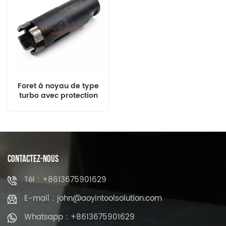
Foret à noyau de type
turbo avec protection
latérale brasée sous vide
pour pierre
CONTACTEZ-NOUS
Tél : +8613675901629
E-mail : john@aoyintoolsolution.com
Whatsapp : +8613675901629