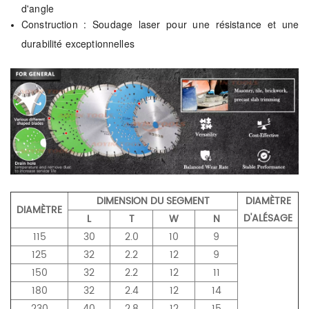
d'angle
Construction : Soudage laser pour une résistance et une
durabilité exceptionnelles
DIMENSION DU SEGMENT
DIAMÈTRE
DIAMÈTRE
D'ALÉSAGE
L
T
W
N
115
30
2.0
10
9
125
32
2.2
12
9
150
32
2.2
12
11
180
32
2.4
12
14
230
40
2.8
12
15