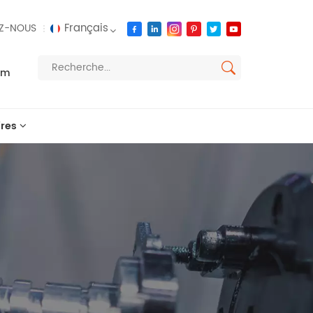
Français
Z-NOUS
om
English
français
res
русский
español
العربية
português