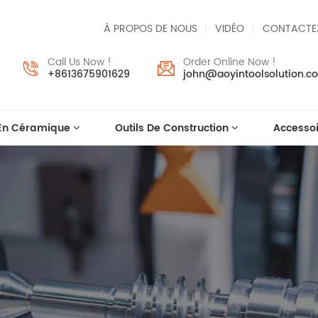
À PROPOS DE NOUS
VIDÉO
CONTACTE
Call Us Now !
Order Online Now !
+8613675901629
john@aoyintoolsolution.c
 En Céramique
Outils De Construction
Accessoi