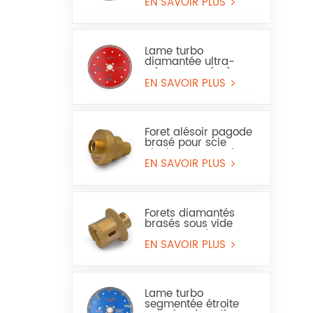
et du grès
EN SAVOIR PLUS
Lame turbo
diamantée ultra-
mince pressée à
chaud pour granit et
EN SAVOIR PLUS
marbre (usage à sec
et humide)
Foret alésoir pagode
brasé pour scie
cloche pour marbre
ou céramique
EN SAVOIR PLUS
Forets diamantés
brasés sous vide
pour trous de
carrelage, de marbre
EN SAVOIR PLUS
et de lavabo
Lame turbo
segmentée étroite