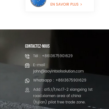
avec bord continu
pour granit et pierre
EN SAVOIR PLUS
reconstituée
CONTACTEZ-NOUS
Tél : +8613675901629
E-mail :
john@aoyintoolsolution.com
Whatsapp : +8613675901629
Add : a15,1/f,no.17-2 xiangxing 1st
road.xiamen area of china
(fujian) pilot free trade zone.