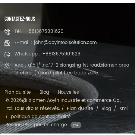
CONTACTEZ-NOUS
Tél : +8613675901629
E-mail : john@aoyintoolsolution.com
Whatsapp : +8613675901629
Add : a15,1/f,no.17-2 xiangxing 1st road.xiamen area
of china (fujian) pilot free trade zone.
Plan du site
Blog
Nouvelles
© 2026@ Xiamen Aoyin Industrie et commerce Co.,
Ltd. Tous droits réservés. /
Plan du site
/
Blog
/
Xml
/
politique de confidentialité
Réseau IPv6 pris en charge