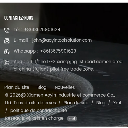
CONTACTEZ-NOUS
Tél : +8613675901629
E-mail : john@aoyintoolsolution.com
Whatsapp : +8613675901629
Add : a15,1/f,no.17-2 xiangxing 1st road.xiamen area
of china (fujian) pilot free trade zone.
Plan du site
Blog
Nouvelles
© 2026@ Xiamen Aoyin Industrie et commerce Co.,
Ltd. Tous droits réservés. /
Plan du site
/
Blog
/
Xml
/
politique de confidentialité
Réseau IPv6 pris en charge