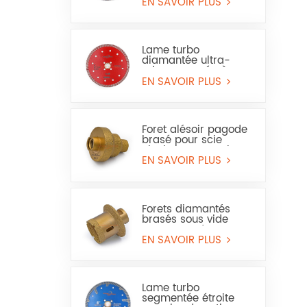
et du grès
EN SAVOIR PLUS
Lame turbo
diamantée ultra-
mince pressée à
chaud pour granit et
EN SAVOIR PLUS
marbre (usage à sec
et humide)
Foret alésoir pagode
brasé pour scie
cloche pour marbre
ou céramique
EN SAVOIR PLUS
Forets diamantés
brasés sous vide
pour trous de
carrelage, de marbre
EN SAVOIR PLUS
et de lavabo
Lame turbo
segmentée étroite