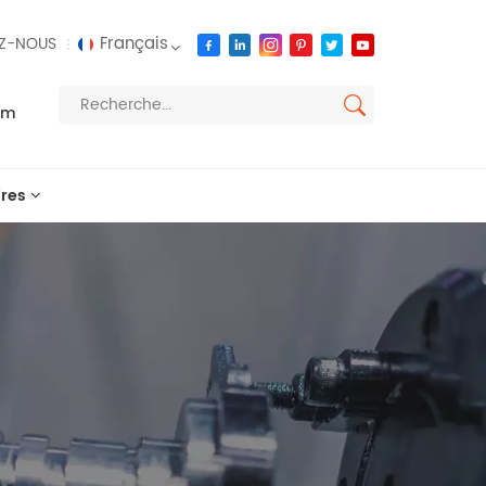
Français
Z-NOUS
om
English
français
res
русский
español
العربية
português