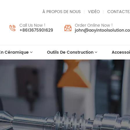
À PROPOS DE NOUS
VIDÉO
CONTACTE
Call Us Now !
Order Online Now !
+8613675901629
john@aoyintoolsolution.c
 En Céramique
Outils De Construction
Accessoi