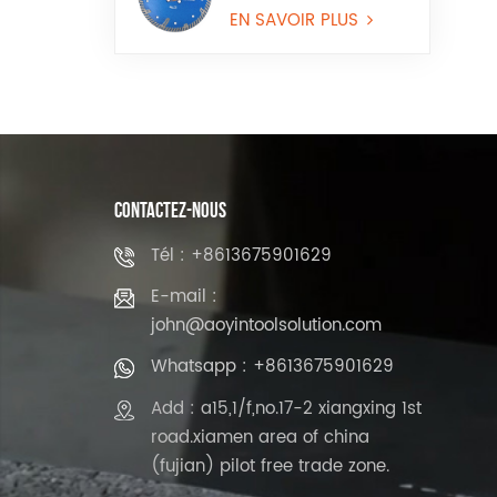
avec bord continu
pour granit et pierre
EN SAVOIR PLUS
reconstituée
CONTACTEZ-NOUS
Tél : +8613675901629
E-mail :
john@aoyintoolsolution.com
Whatsapp : +8613675901629
Add : a15,1/f,no.17-2 xiangxing 1st
road.xiamen area of china
(fujian) pilot free trade zone.