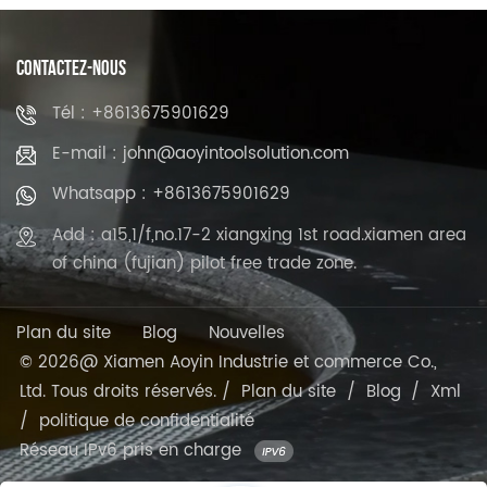
CONTACTEZ-NOUS
Tél : +8613675901629
E-mail : john@aoyintoolsolution.com
Whatsapp : +8613675901629
Add : a15,1/f,no.17-2 xiangxing 1st road.xiamen area
of china (fujian) pilot free trade zone.
Plan du site
Blog
Nouvelles
© 2026@ Xiamen Aoyin Industrie et commerce Co.,
Ltd. Tous droits réservés. /
Plan du site
/
Blog
/
Xml
/
politique de confidentialité
Réseau IPv6 pris en charge