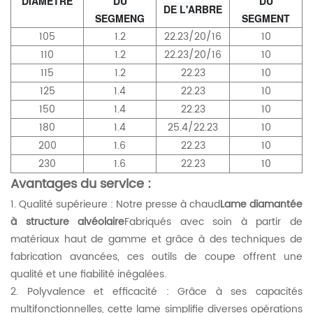
DIAMÈTRE
DU
DU
DE L'ARBRE
SEGMENG
SEGMENT
105
1.2
22.23/20/16
10
110
1.2
22.23/20/16
10
115
1.2
22.23
10
125
1.4
22.23
10
150
1.4
22.23
10
180
1.4
25.4/22.23
10
200
1.6
22.23
10
230
1.6
22.23
10
Avantages du service :
1. Qualité supérieure : Notre presse à chaud
Lame diamantée
à structure alvéolaire
Fabriqués avec soin à partir de
matériaux haut de gamme et grâce à des techniques de
fabrication avancées, ces outils de coupe offrent une
qualité et une fiabilité inégalées.
2. Polyvalence et efficacité : Grâce à ses capacités
multifonctionnelles, cette lame simplifie diverses opérations