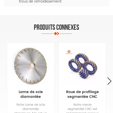
trous de refroidissement
PRODUITS CONNEXES
Lame de scie
Roue de profilage
diamantée
segmentée CNC
silencieuse Arix
Notre Lame de scie
Notre meule
pour granit,
diamantée
segmentée CNC est
quartz, marbre,