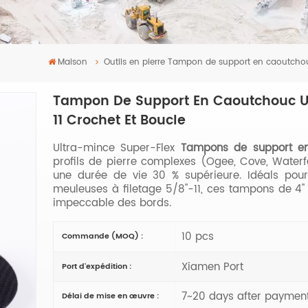
Maison
Outils en pierre
Tampon de support en caoutchouc 
Tampon De Support En Caoutchouc Ult
11 Crochet Et Boucle
​Ultra-mince Super-Flex
Tampons de support e
profils de pierre complexes (Ogee, Cove, Waterf
une durée de vie 30 % supérieure. Idéals pour 
meuleuses à filetage 5/8"-11, ces tampons de 4" al
impeccable des bords.
10 pcs
Commande (MOQ) :
Xiamen Port
Port d'expédition :
7~20 days after paymen
Délai de mise en œuvre :