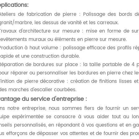
plications:
Ateliers de fabrication de pierre : Polissage des bords 
granit/marbre, les dessus de vanité et les carreaux.
Travaux d'architecture sur mesure : mise en forme de su
revêtements muraux ou éléments en pierre sur mesure.
Production à haut volume : polissage efficace des profils r
rapide et une construction durable.
Réparation de bordures sur place : la taille portable de 4 p
pour réparer ou personnaliser les bordures en pierre chez les
Finition de pierre décorative : création de finitions lisse
des marches d'escalier courbées.
antage du service d'entreprise :
ns notre entreprise, nous sommes fiers de fournir un serv
uipe expérimentée se consacre à vous aider tout au long
nseils personnalisés, en répondant à vos questions et en ga
us efforçons de dépasser vos attentes et de fournir des pro