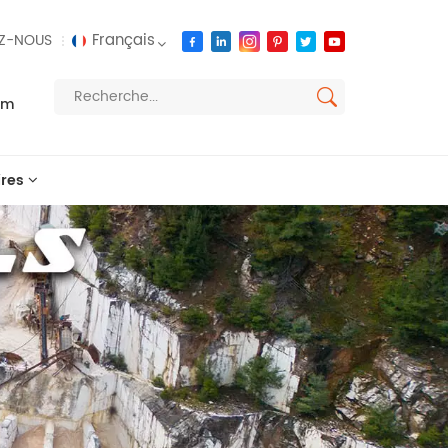
Français
Z-NOUS
om
English
français
res
русский
español
العربية
português