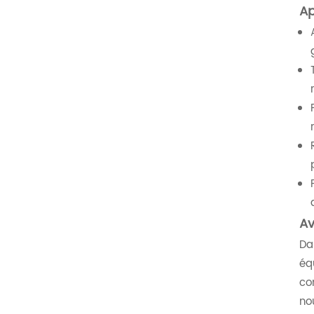
Ap
Av
Da
éq
co
no