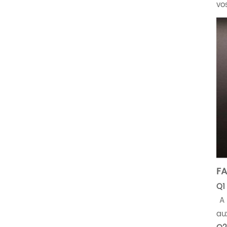
vo
FA
Q1
​​
au