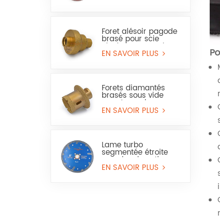
marbre (usage à sec
et humide)
Foret alésoir pagode
brasé pour scie
cloche pour marbre
Po
ou céramique
EN SAVOIR PLUS
Forets diamantés
brasés sous vide
pour trous de
carrelage, de marbre
EN SAVOIR PLUS
et de lavabo
Lame turbo
segmentée étroite
avec bord continu
pour granit et pierre
EN SAVOIR PLUS
reconstituée