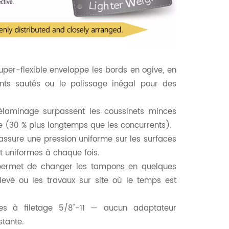
super-flexible enveloppe les bords en ogive, en
ints sautés ou le polissage inégal pour des
délaminage surpassent les coussinets minces
e (30 % plus longtemps que les concurrents). ​
 assure une pression uniforme sur les surfaces
et uniformes à chaque fois.
 permet de changer les tampons en quelques
levé ou les travaux sur site où le temps est
ses à filetage 5/8"-11 — aucun adaptateur
stante.