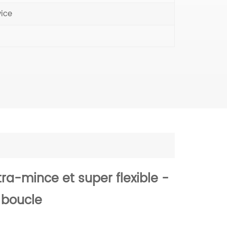
vice
a-mince et super flexible -
 boucle