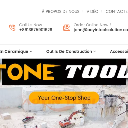
À PROPOS DE NOUS
VIDÉO
CONTACTE
Call Us Now !
Order Online Now !
+8613675901629
john@aoyintoolsolution.c
 En Céramique
Outils De Construction
Accessoi