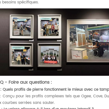
s besoins spécifiques.
Q - Foire aux questions :
 : Quels profils de pierre fonctionnent le mieux avec ce tam
 A : Conçu pour les profils complexes tels que Ogee, Cove, Dup
x courbes serrées sans sauter. ​