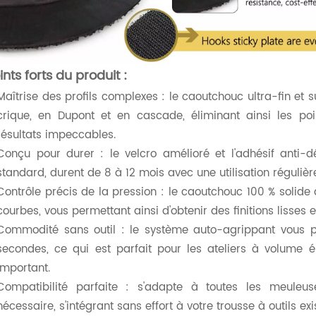
ints forts du produit :
Maîtrise des profils complexes : le caoutchouc ultra-fin et 
crique, en Dupont et en cascade, éliminant ainsi les po
résultats impeccables. ​
Conçu pour durer : le velcro amélioré et l'adhésif anti-
standard, durent de 8 à 12 mois avec une utilisation régulièr
Contrôle précis de la pression : le caoutchouc 100 % solide
courbes, vous permettant ainsi d'obtenir des finitions lisses 
​Commodité sans outil : le système auto-agrippant vous
secondes, ce qui est parfait pour les ateliers à volume é
important.
Compatibilité parfaite : s'adapte à toutes les meuleu
nécessaire, s'intégrant sans effort à votre trousse à outils exi