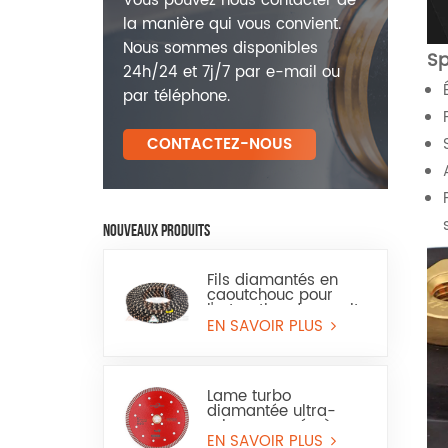
Vous pouvez nous contacter de
la manière qui vous convient.
Nous sommes disponibles
Sp
24h/24 et 7j/7 par e-mail ou
par téléphone.
CONTACTEZ-NOUS
NOUVEAUX PRODUITS
Fils diamantés en
caoutchouc pour
l'extraction du granit
et du grès
EN SAVOIR PLUS
Lame turbo
diamantée ultra-
mince pressée à
chaud pour granit et
EN SAVOIR PLUS